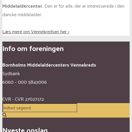
Middelaldercenter.
Den er for alle, der er interesserede i den
danske middelalder.
Læs mere om Vennekredsen her >
Info om foreningen
Bornholms Middelaldercenters Vennekreds
Sydbank
6060 – 000 5843006
CVR - CVR 27027172
Nyeste opslag