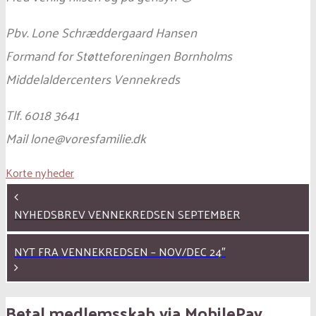
Pbv. Lone Schræddergaard Hansen
Formand for Støtteforeningen Bornholms
Middelaldercenters Vennekreds
Tlf. 6018 3641
Mail lone@voresfamilie.dk
Korte nyheder
NYHEDSBREV VENNEKREDSEN SEPTEMBER
NYT FRA VENNEKREDSEN – NOV/DEC 24″
Betal medlemsskab via MobilePay