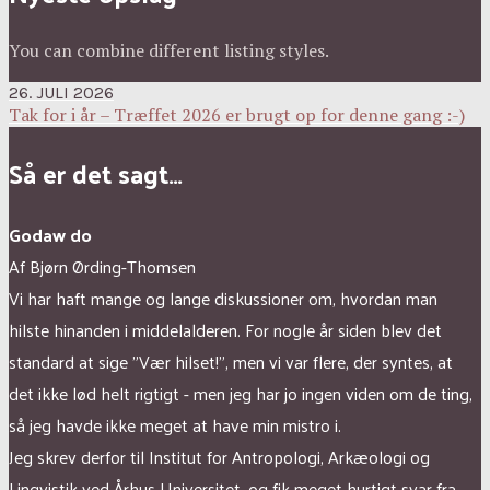
You can combine different listing styles.
26. JULI 2026
Tak for i år – Træffet 2026 er brugt op for denne gang :-)
Så er det sagt…
Godaw do
Af Bjørn Ørding-Thomsen
Vi har haft mange og lange diskussioner om, hvordan man
hilste hinanden i middelalderen. For nogle år siden blev det
standard at sige ”Vær hilset!”, men vi var flere, der syntes, at
det ikke lød helt rigtigt - men jeg har jo ingen viden om de ting,
så jeg havde ikke meget at have min mistro i.
Jeg skrev derfor til Institut for Antropologi, Arkæologi og
Lingvistik ved Århus Universitet, og fik meget hurtigt svar fra