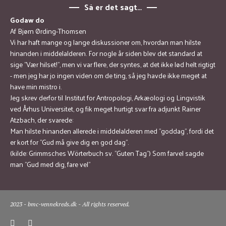
Så er det sagt…
Godaw do
Af Bjørn Ørding-Thomsen
Vi har haft mange og lange diskussioner om, hvordan man hilste
hinanden i middelalderen. For nogle år siden blev det standard at
sige ”Vær hilset!”, men vi var flere, der syntes, at det ikke lød helt rigtigt
- men jeg har jo ingen viden om de ting, så jeg havde ikke meget at
have min mistro i.
Jeg skrev derfor til Institut for Antropologi, Arkæologi og Lingvistik
ved Århus Universitet, og fik meget hurtigt svar fra adjunkt Rainer
Atzbach, der svarede:
Man hilste hinanden allerede i middelalderen med "goddag", fordi det
er kort for "Gud må give dig en god dag".
(kilde: Grimmsches Wörterbuch sv. "Guten Tag") Som farvel sagde
man "Gud med dig, fare vel"
2023 - bmc-vennekreds.dk - All rights reserved.