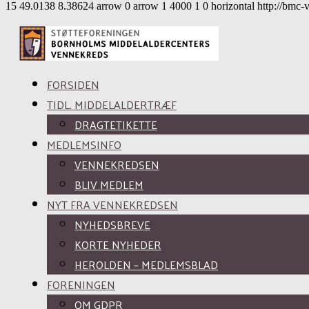
15
49.0138
8.38624
arrow
0
arrow
1
4000
1
0
horizontal
http://bmc-
FORSIDEN
TIDL. MIDDELALDERTRÆF
DRAGTETIKETTE
MEDLEMSINFO
VENNEKREDSEN
BLIV MEDLEM
NYT FRA VENNEKREDSEN
NYHEDSBREVE
KORTE NYHEDER
HEROLDEN – MEDLEMSBLAD
FORENINGEN
OM GDPR