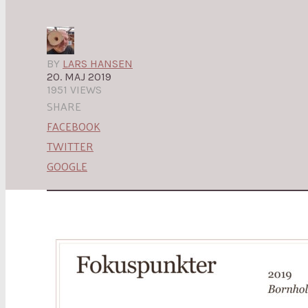
BY
LARS HANSEN
20. MAJ 2019
1951 VIEWS
SHARE
FACEBOOK
TWITTER
GOOGLE