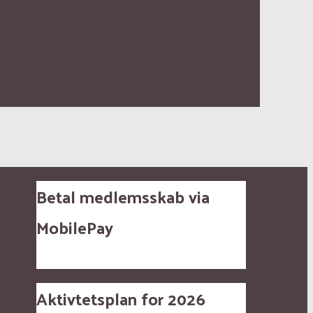
Betal medlemsskab via
MobilePay
Aktivtetsplan for 2026