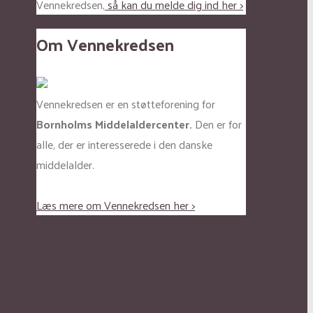
Vennekredsen,
så kan du melde dig ind her >
Om Vennekredsen
Vennekredsen er en støtteforening for
Bornholms Middelaldercenter.
Den er for
alle, der er interesserede i den danske
middelalder.
Læs mere om Vennekredsen her >