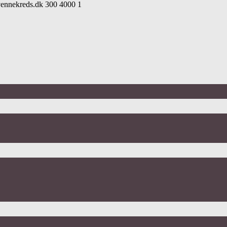
vennekreds.dk
300
4000
1