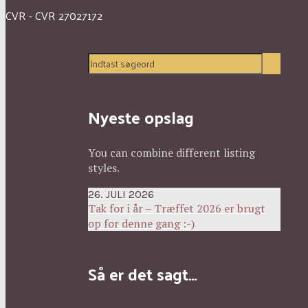
CVR - CVR 27027172
Nyeste opslag
You can combine different listing
styles.
26. JULI 2026
Tak for i år – Træffet 2026 er brugt
op for denne gang :-)
Så er det sagt…