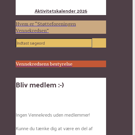
Aktivitetskalender 2026
Hvem er “Støtteforeningen
Vennekredsen”
Vennekredsens bestyrelse
Bliv medlem :-)
Ingen Vennekreds uden medlemmer!
Kunne du tænke dig at være en del af