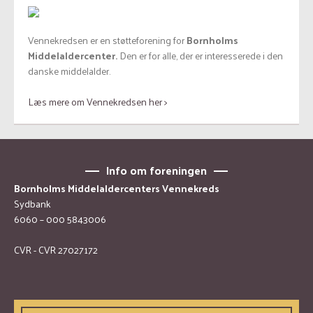
Vennekredsen er en støtteforening for
Bornholms
Middelaldercenter.
Den er for alle, der er interesserede i den
danske middelalder.
Læs mere om Vennekredsen her >
Info om foreningen
Bornholms Middelaldercenters Vennekreds
Sydbank
6060 – 000 5843006
CVR - CVR 27027172